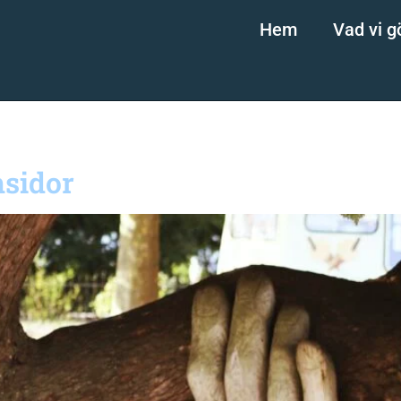
Hem
Vad vi g
msidor