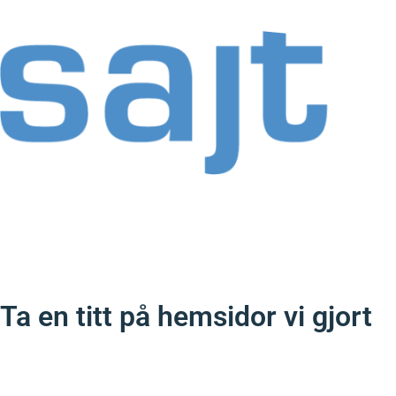
Ta en titt på hemsidor vi gjort
Under åren så har vi jobbat med kunder från många olika områden
har vi dock i vårt närområde som Falkenberg och Varberg.