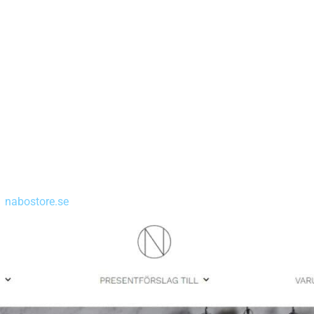
nseradesin allra första upplaga av Teadventskalendern. Teadven
d annat Kaffeadventskalendern och Goklad. De har beskrivit att 
t som de tycker är just snyggt, gott och sköj.
p. De har hjälpt oss med både funktioner, integrationer och la
:
nabostore.se