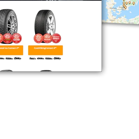
och professionalitet och i slutändan en nöjd kund. BestDrive är 
på ett 40 tal orter runt om i Sverige.
la hemsidor till varje lokal BestDrive verkstad.