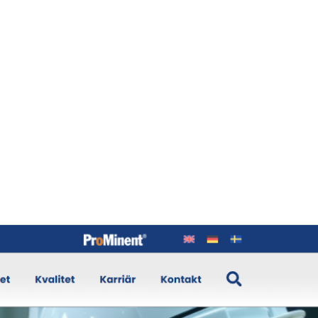
t av den svenska musikern och uppfinnaren Anders Thidell, True
 strängarnas naturliga svängningar.
sta material