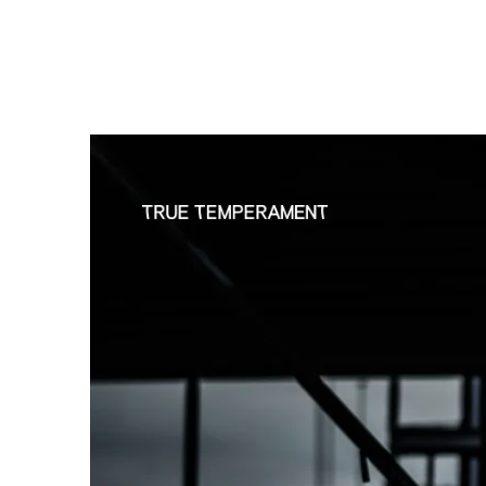
På denna sida kan du få en inblick vad vi publicerat från Sajtbo
Vill du själv få hjälp med att ta fram en ny hemsida så ser vi fr