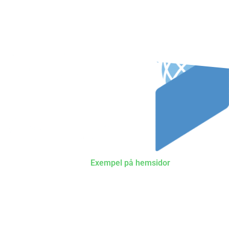
vi gör
Om oss
Exempel på hemsidor
Kontakt
ubbar till rikstäckande koncerner. Mestadelen av våra kunder