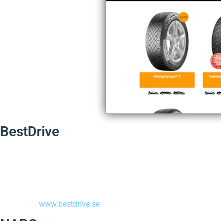
BestDrive
BestDrive är en premiumkedja som värdesätter kvalitet, service 
De har sitt huvudkontor i Göteborg och däckverkstäder utspridda 
Sajtbolaget har tillverkat BestDrive Sveriges hemsida samt gör al
Se mer på:
www.bestdrive.se