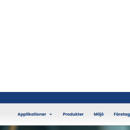
ärlden som omdefinierar sättet strängar intoneras på. Utveckla
ar de traditionella bandens raka linje till en kurva som följer
m säljer och tillverkar kundanpassad doseringsutrustning för fa