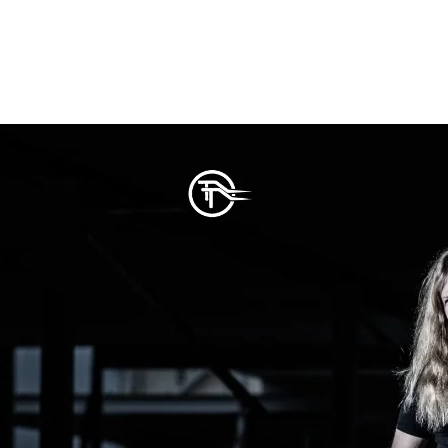
laget senaste året.
am emot att få se just ditt företag på denna sida inom kort.