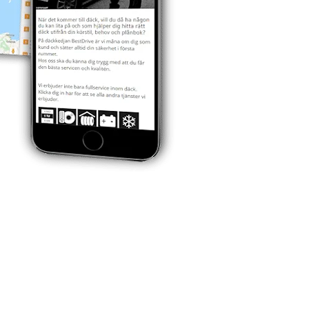
en däckkedja och dotterbolag till Continental Däck Sverige AB.