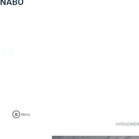
NABO
NABO ligger i Falkenbergs inland och grundades 2011, då de la
starten har de släppt fler produkter under eget varumärke, blan
nabostore.se säljer de sina egna produkter, uppblandat med anna
Vi har arbetat med Sajtbolaget för att bygga om i vår webbsho
dessutom alltid levererat med en go dos positivism!
Besök Nabos webshop och handla något fint till dig eller en vän