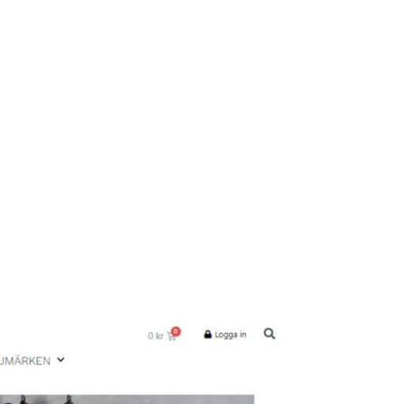
tskalendern var startskottet för deras företagsamhet och sedan
de älskar att arbeta med sådant som är snyggt, gott och sköj. På
yout. Vi är så nöjda med både service och kompetens,