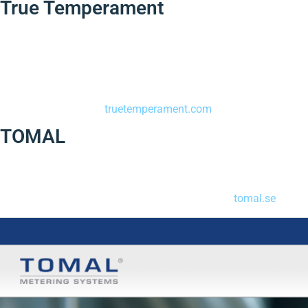
True Temperament
True Temperament är en revolutionerande teknologi inom gitarrv
Temperament erbjuder ett innovativt grepp om halsen som omform
Fabriken ligger i Trollhättan med kunder över hela världen.
Se deras hemsida på
truetemperament.com
TOMAL
Tomal AB är ett ingenjörsföretag i Vessigebro, grundat 1949, so
Läs mer om deras produkter och verksamhet på
tomal.se